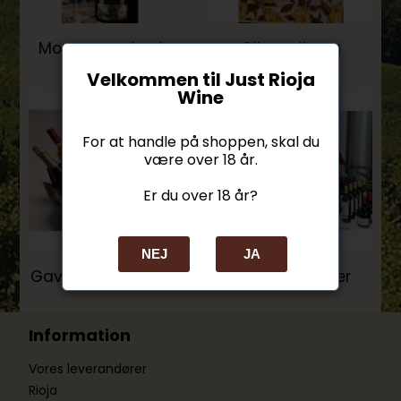
Mousserende vine
Olivenolie og
Balsamico
Velkommen til Just Rioja
Wine
For at handle på shoppen, skal du
være over 18 år.
Er du over 18 år?
NEJ
JA
Gaver og gavekurve
Vinsmagninger
Information
Vores leverandører
Rioja