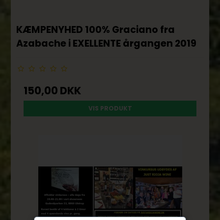
KÆMPENYHED 100% Graciano fra
Azabache i EXELLENTE årgangen 2019
150,00 DKK
VIS PRODUKT