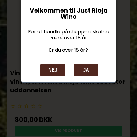
Velkommen til Just Rioja
Wine
For at handle på shoppen, skal du
være over 18 år.
Er du over 18 år?
NEJ
JA
Vin kursus - eneste danske
vinimportør med Rioja Wine Educator
uddannelsen
800,00 DKK
VIS PRODUKT