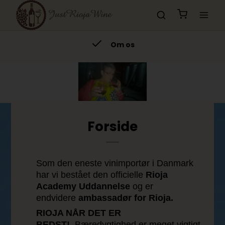
Om os
Forside
Som den eneste vinimportør i Danmark
har vi bestået den officielle
Rioja
Academy Uddannelse
og er
endvidere
ambassadør for Rioja.
RIOJA NÅR DET ER
BEDST!
Bæredygtighed er meget vigtigt